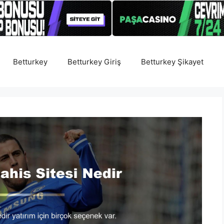
Betturkey
Betturkey Giriş
Betturkey Şikayet