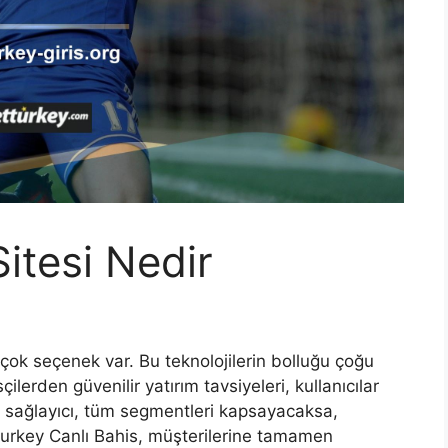
itesi Nedir
irçok seçenek var. Bu teknolojilerin bolluğu çoğu
ilerden güvenilir yatırım tavsiyeleri, kullanıcılar
his sağlayıcı, tüm segmentleri kapsayacaksa,
tturkey Canlı Bahis, müşterilerine tamamen