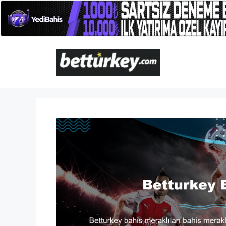
İçeriğe
atla