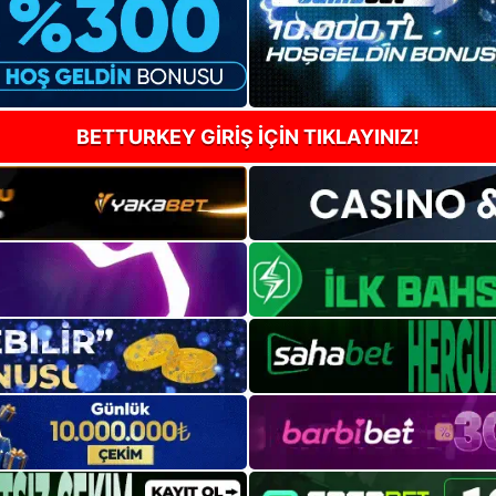
BETTURKEY GİRİŞ İÇİN TIKLAYINIZ!