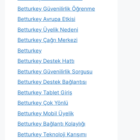
Betturkey Güvenilirlik Öğrenme
Betturkey Avrupa Etkisi
Betturkey Üyelik Nedeni
Betturkey Çağrı Merkezi
Betturkey
Betturkey Destek Hattı
Betturkey Güvenilirlik Sorgusu
Betturkey Destek Bağlantısı
Betturkey Tablet Giriş
Betturkey Çok Yönlü
Betturkey Mobil Üyelik
Betturkey Bağlantı Kolaylığı
Betturkey Teknoloji Karışımı