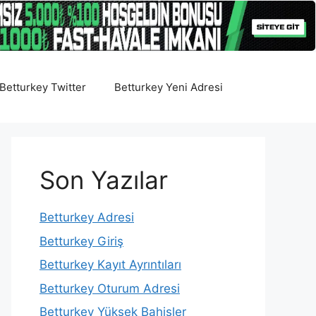
Betturkey Twitter
Betturkey Yeni Adresi
Son Yazılar
Betturkey Adresi
Betturkey Giriş
Betturkey Kayıt Ayrıntıları
Betturkey Oturum Adresi
Betturkey Yüksek Bahisler