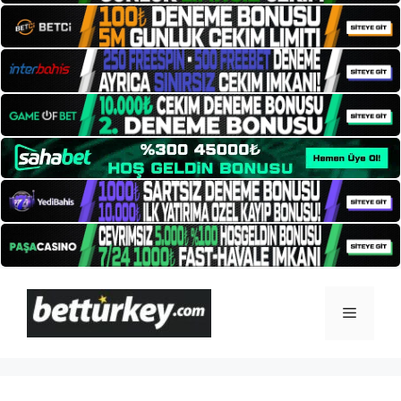
İçeriğe
atla
Menü