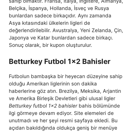
sahip olmaktır. Fransa, İtalya, İngiltere, Almanya,
Belçika, İspanya, Hollanda, İsveç ve Rusya
bunlardan sadece birkaçıdır. Aynı zamanda
Asya kıtasındaki ülkelerin ligleri de
değerlendirilebilir. Avustralya, Yeni Zelanda, Çin,
Japonya ve Katar bunlardan sadece birkaçı.
Sonuç olarak, bir kupon oluşturulur.
Betturkey Futbol 1×2 Bahisler
Futbolun bambaşka bir heyecan düzeyine sahip
olduğu Amerikan liglerinin son dakika
haberlerine göz atın. Brezilya, Meksika, Arjantin
ve Amerika Birleşik Devletleri gibi ulusal ligler
Betturkey futbol 1×2 bahisler
bahis bölümünde
ilgi görmeye devam ediyor. Site elemeleri de
unutmadı ve her şeyi resmi sayfaya ekledi. Bu
açıdan bakıldığında oldukça geniş bir menüye