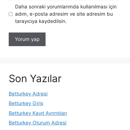
Daha sonraki yorumlarımda kullanılması için
adım, e-posta adresim ve site adresim bu
tarayıcıya kaydedilsin.
Son Yazılar
Betturkey Adresi
Betturkey Giriş
Betturkey Kayıt Ayrıntıları
Betturkey Oturum Adresi