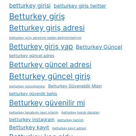
betturkey girisi
betturkey giris twitter
Betturkey giriş
Betturkey giriş adresi
betturkey giriş adresimi neden değiştirmeliyim
Betturkey giriş yap
Betturkey Güncel
betturkey güncel adres
Betturkey güncel adresi
Betturkey güncel giriş
Betturkey Güvenebilir Misin
betturkey güncellemesi
betturkey güvenilir bahis
Betturkey güvenilir mi
betturkey hesabımı nasıl silerim
betturkey hukuk davaları
betturkey instagram
betturkey katılım
Betturkey kayıt
betturkey kayıt adresi