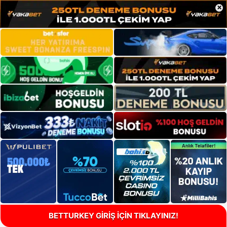
×
BETTURKEY GİRİŞ İÇİN TIKLAYINIZ!