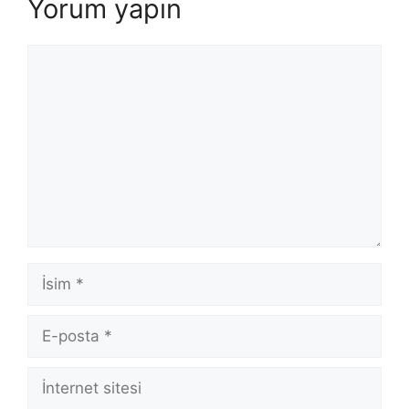
Yorum yapın
Yorum
İsim
E-
posta
İnternet
sitesi