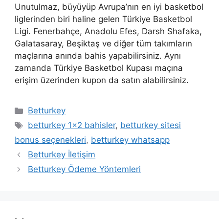
Unutulmaz, büyüyüp Avrupa’nın en iyi basketbol
liglerinden biri haline gelen Türkiye Basketbol
Ligi. Fenerbahçe, Anadolu Efes, Darsh Shafaka,
Galatasaray, Beşiktaş ve diğer tüm takımların
maçlarına anında bahis yapabilirsiniz. Aynı
zamanda Türkiye Basketbol Kupası maçına
erişim üzerinden kupon da satın alabilirsiniz.
Kategoriler
Betturkey
Etiketler
betturkey 1×2 bahisler
,
betturkey sitesi
bonus seçenekleri
,
betturkey whatsapp
Betturkey İletişim
Betturkey Ödeme Yöntemleri